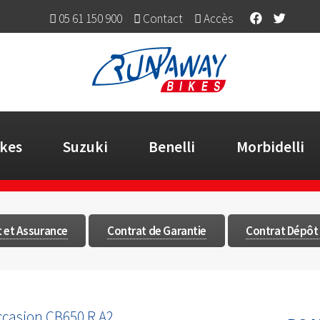
05 61 150 900
Contact
Accès
kes
Suzuki
Benelli
Morbidelli
t et Assurance
Contrat de Garantie
Contrat Dépôt