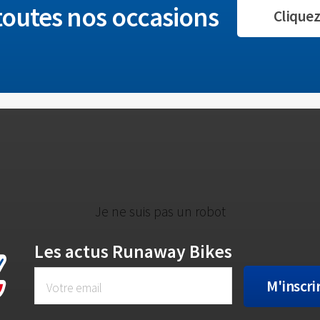
 toutes nos occasions
Cliquez 
Je ne suis pas un robot
Les actus Runaway Bikes