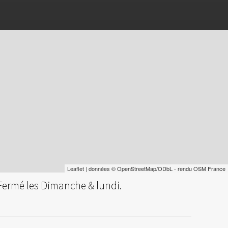
Leaflet
| données ©
OpenStreetMap
/ODbL - rendu
OSM France
 Fermé les Dimanche & lundi.