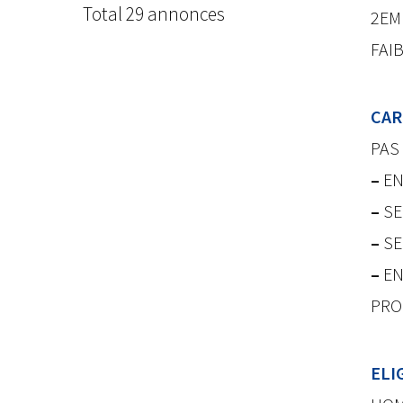
Total 29 annonces
2EM
FAI
CAR
PAS 
–
EN
–
SE
–
SE
–
EN
PRO
ELI