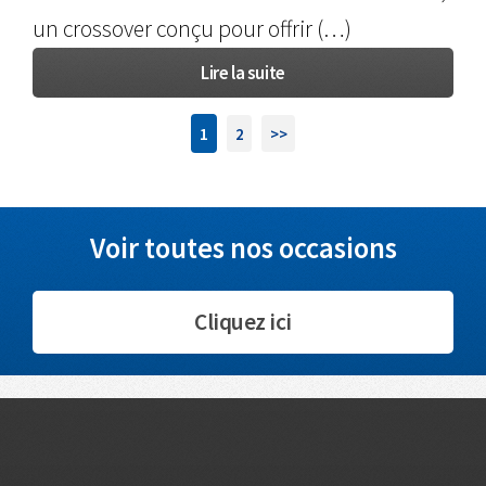
un crossover conçu pour offrir (…)
Lire la suite
1
2
>>
Voir toutes nos occasions
Cliquez ici