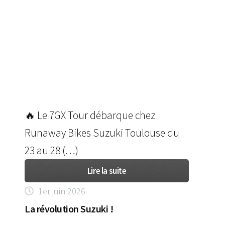
🔥 Le 7GX Tour débarque chez
Runaway Bikes Suzuki Toulouse du
23 au 28 (…)
Lire la suite
1er juin 2026
La révolution Suzuki !