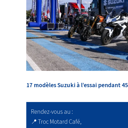
17 modèles Suzuki à l’essai pendant 4
Rendez-vous au :
📍 Troc Motard Café,