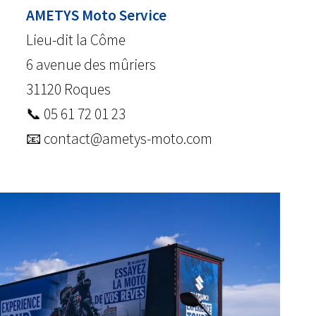
AMETYS Moto Service
Lieu-dit la Côme
6 avenue des mûriers
31120 Roques
📞 05 61 72 01 23
📧 contact@ametys-moto.com