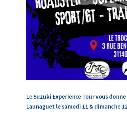
Le Suzuki Experience Tour vous donne
Launaguet le samedi 11 & dimanche 12 j