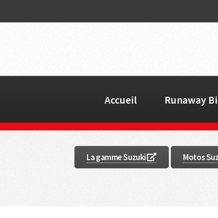
Accueil
Runaway Bi
La gamme Suzuki
Motos Suzu