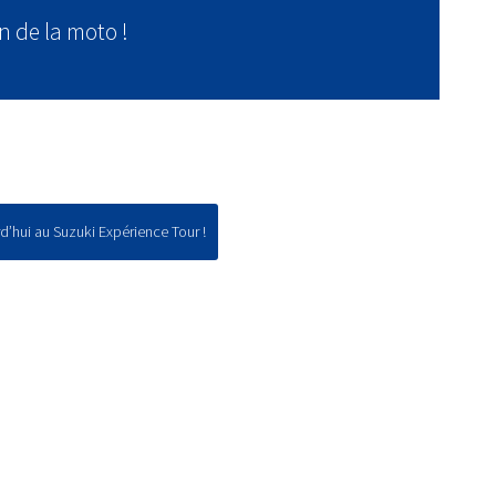
n de la moto !
d’hui au Suzuki Expérience Tour !