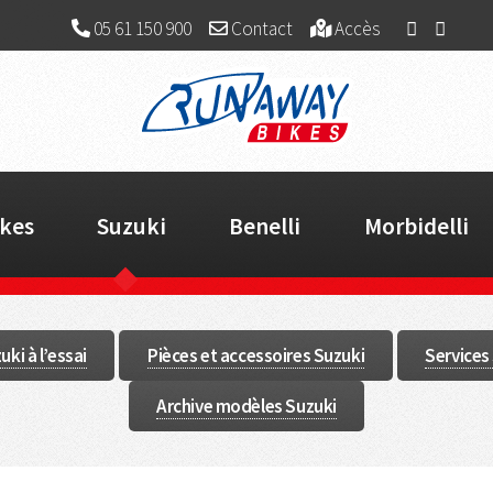
05 61 150 900
Contact
Accès
kes
Suzuki
Benelli
Morbidelli
ki à l’essai
Pièces et accessoires Suzuki
Services
Archive modèles Suzuki