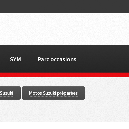
SYM
Parc occasions
 Suzuki
Motos Suzuki préparées