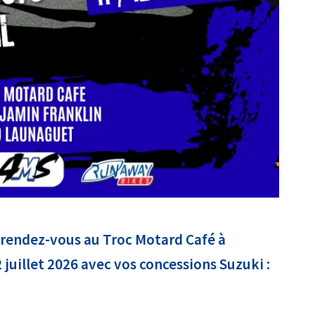
 rendez-vous au Troc Motard Café à
uillet 2026 avec vos concessions Suzuki :