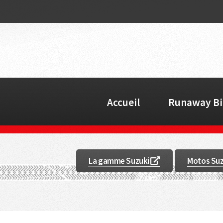
Accueil
Runaway Bi
La gamme Suzuki
Motos Suzu