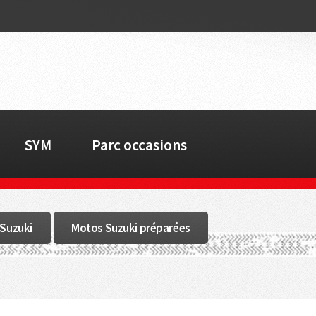
SYM
Parc occasions
 Suzuki
Motos Suzuki préparées