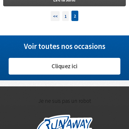
2
<<
1
Voir toutes nos occasions
Cliquez ici
Je ne suis pas un robot